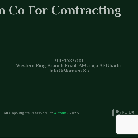
m Co For Contracting
m Co For Contracting
011-4327788
Western Ring Branch Road, Al-Uraija Al-Gharbi.
Info@alarmco.sa
All Copy Rights Reserved For
Alaram
- 2026